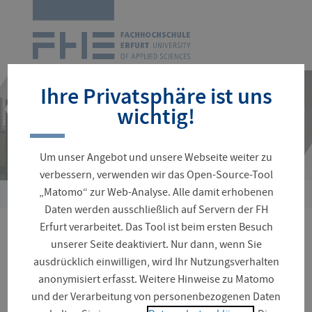
Zur
Startseite
Navigation
überspringen
Ihre Privatsphäre ist uns
wichtig!
Um unser Angebot und unsere Webseite weiter zu
verbessern, verwenden wir das Open-Source-Tool
„Matomo“ zur Web-Analyse. Alle damit erhobenen
Sie
Daten werden ausschließlich auf Servern der FH
sind
Erfurt verarbeitet. Das Tool ist beim ersten Besuch
hier:
Energiegerechtigkeit
unserer Seite deaktiviert. Nur dann, wenn Sie
ausdrücklich einwilligen, wird Ihr Nutzungsverhalten
anonymisiert erfasst. Weitere Hinweise zu Matomo
und der Verarbeitung von personenbezogenen Daten
Studierende der Stadt- und Raumplanung waren