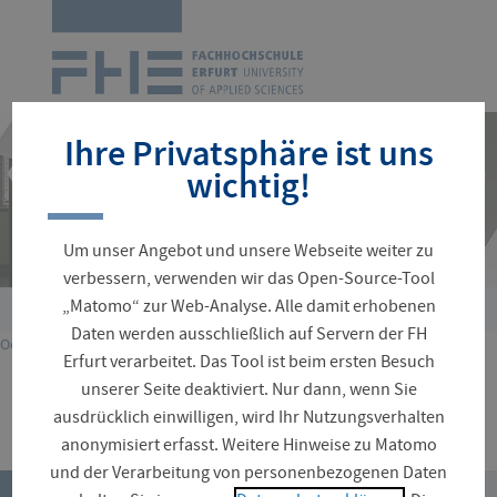
Zur
Startseite
Navigation
überspringen
Ihre Privatsphäre ist uns
wichtig!
Um unser Angebot und unsere Webseite weiter zu
verbessern, verwenden wir das Open-Source-Tool
„Matomo“ zur Web-Analyse. Alle damit erhobenen
Sie
Daten werden ausschließlich auf Servern der FH
Oops, an error occurred! Request: 5cea4cd709664
sind
Erfurt verarbeitet. Das Tool ist beim ersten Besuch
hier:
unserer Seite deaktiviert. Nur dann, wenn Sie
ausdrücklich einwilligen, wird Ihr Nutzungsverhalten
anonymisiert erfasst. Weitere Hinweise zu Matomo
und der Verarbeitung von personenbezogenen Daten
top