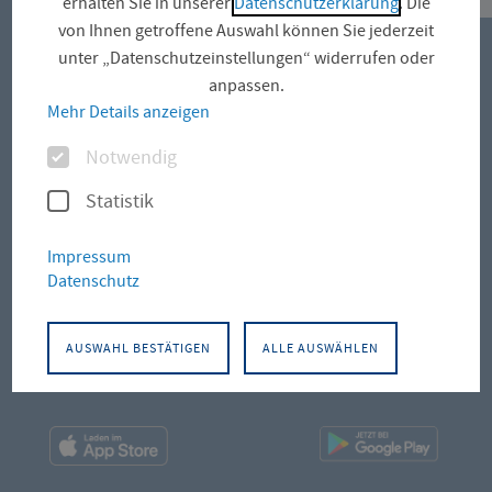
erhalten Sie in unserer
Datenschutzerklärung
. Die
von Ihnen getroffene Auswahl können Sie jederzeit
unter „Datenschutzeinstellungen“ widerrufen oder
STANDORTE
anpassen.
Mehr Details anzeigen
Campus Altonaer Straße
Optionen
Notwendig
Campus Leipziger Straße
Statistik
Campus Schlüterstraße
Impressum
Datenschutz
AUSWAHL BESTÄTIGEN
ALLE AUSWÄHLEN
Facebook
Instagram
LinkedIn
Youtu
App
App
Downloads
Downl