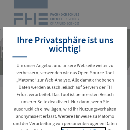
Zur
Startseite
Navigation
überspringen
Ihre Privatsphäre ist uns
wichtig!
Um unser Angebot und unsere Webseite weiter zu
verbessern, verwenden wir das Open-Source-Tool
„Matomo“ zur Web-Analyse. Alle damit erhobenen
Sie
Daten werden ausschließlich auf Servern der FH
sind
Erfurt verarbeitet. Das Tool ist beim ersten Besuch
hier:
MigraChance
unserer Seite deaktiviert. Nur dann, wenn Sie
ausdrücklich einwilligen, wird Ihr Nutzungsverhalten
anonymisiert erfasst. Weitere Hinweise zu Matomo
und der Verarbeitung von personenbezogenen Daten
BMBF-Verbundforschungsprojekt