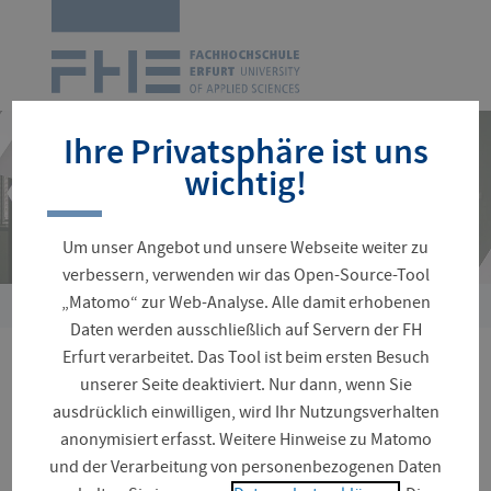
Zur
Startseite
Navigation
überspringen
Ihre Privatsphäre ist uns
wichtig!
Um unser Angebot und unsere Webseite weiter zu
verbessern, verwenden wir das Open-Source-Tool
„Matomo“ zur Web-Analyse. Alle damit erhobenen
Sie
Daten werden ausschließlich auf Servern der FH
sind
Erfurt verarbeitet. Das Tool ist beim ersten Besuch
hier:
Transportemissionen im
unserer Seite deaktiviert. Nur dann, wenn Sie
ausdrücklich einwilligen, wird Ihr Nutzungsverhalten
Gebäudelebenszyklus
anonymisiert erfasst. Weitere Hinweise zu Matomo
und der Verarbeitung von personenbezogenen Daten