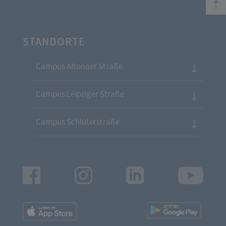
STANDORTE
Campus Altonaer Straße
Campus Leipziger Straße
Campus Schlüterstraße
Facebook
Instagram
LinkedIn
Youtu
App
App
Downloads
Downl