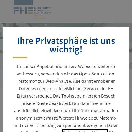
Navigation
Zur
überspringen
Startseite
Ihre Privatsphäre ist uns
wichtig!
Um unser Angebot und unsere Webseite weiter zu
verbessern, verwenden wir das Open-Source-Tool
›
Sie
Personenverzeichnis
Scheel, Holger
„Matomo“ zur Web-Analyse. Alle damit erhobenen
sind
Daten werden ausschließlich auf Servern der FH
hier:
Erfurt verarbeitet. Das Tool ist beim ersten Besuch
Prof. Dr. Holger Scheel
unserer Seite deaktiviert. Nur dann, wenn Sie
ausdrücklich einwilligen, wird Ihr Nutzungsverhalten
anonymisiert erfasst. Weitere Hinweise zu Matomo
und der Verarbeitung von personenbezogenen Daten