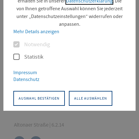
erhalten Sie in unserer
Datenschutzerklärung
. Die
von Ihnen getroffene Auswahl können Sie jederzeit
unter „Datenschutzeinstellungen“ widerrufen oder
anpassen.
Mehr Details anzeigen
Optionen
Notwendig
© Susann Nuernberger
Statistik
KONTAKT
Impressum
Wirtschaftswissenschaften
Wirtschaft-Logistik-Verkehr
Datenschutz
Professor
ABWL insb. Operations Management
AUSWAHL BESTÄTIGEN
ALLE AUSWÄHLEN
Leitung Praktikantenamt
Altonaer Straße | 6.2.14