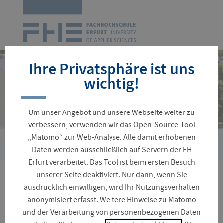
Zur
Startseite
Navigation
überspringen
Ihre Privatsphäre ist uns
wichtig!
Um unser Angebot und unsere Webseite weiter zu
verbessern, verwenden wir das Open-Source-Tool
„Matomo“ zur Web-Analyse. Alle damit erhobenen
›
›
Sie
Verwaltung
Dezernat Bau und Liegenschaften
Arbeitss
Daten werden ausschließlich auf Servern der FH
sind
Erfurt verarbeitet. Das Tool ist beim ersten Besuch
hier:
unserer Seite deaktiviert. Nur dann, wenn Sie
Arbeitssicherheit
ausdrücklich einwilligen, wird Ihr Nutzungsverhalten
anonymisiert erfasst. Weitere Hinweise zu Matomo
und der Verarbeitung von personenbezogenen Daten