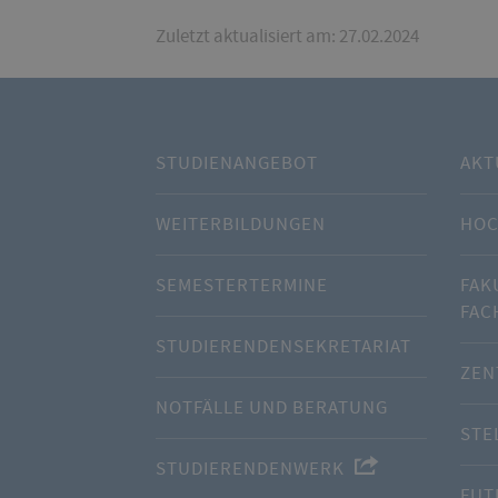
Zuletzt aktualisiert am: 27.02.2024
STUDIENANGEBOT
AKT
WEITERBILDUNGEN
HOC
SEMESTERTERMINE
FAK
FAC
STUDIERENDENSEKRETARIAT
ZEN
NOTFÄLLE UND BERATUNG
STE
STUDIERENDENWERK
FUT