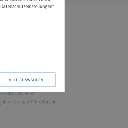
 „Datenschutzeinstellungen“
KONTAKT
. Juliane Traeger
tung Zentrallabor Chemie
ALLE AUSWÄHLEN
 Gefahrstoffbeauftragte
+49 361 6700-9393
juliane.traeger@fh-erfurt.de