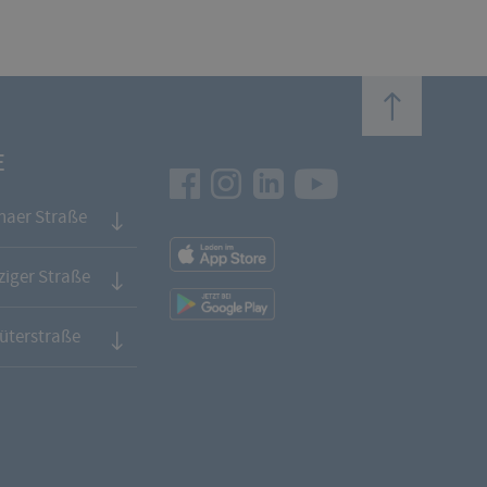
top
E
Facebook
Instagram
LinkedIn
Youtube
naer Straße
App
Downloads
iger Straße
App
Downloads
üterstraße