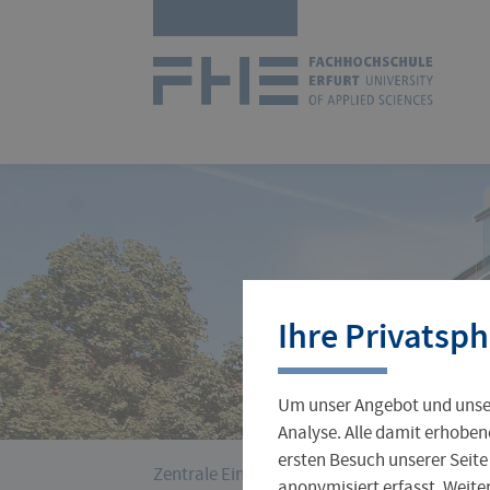
Navigation
Zur
überspringen
Startseit
Studienangebot
Forschungsprofil
International Office
Stellenangebote
Aktuelles
Ihre Privatsph
Studienorganisation
Wissenschaftlicher Nachwuchs
Incoming
Jobs für Studierende
Hochschulleitung
Um unser Angebot und unser
Gründungsservice
Verwaltung
Analyse. Alle damit erhoben
ersten Besuch unserer Seite
›
Sie
Zentrale Einrichtungen
Grundlagenzentr
anonymisiert erfasst. Weit