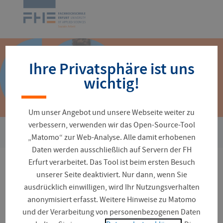
Navigation
Zur
überspringen
Startseite
Ihre Privatsphäre ist uns
wichtig!
Um unser Angebot und unsere Webseite weiter zu
verbessern, verwenden wir das Open-Source-Tool
›
Sie
Fakultäten und Fachrichtungen
Angewandte Sozialwissen
„Matomo“ zur Web-Analyse. Alle damit erhobenen
sind
Daten werden ausschließlich auf Servern der FH
hier:
Erfurt verarbeitet. Das Tool ist beim ersten Besuch
Bachelor Jüdische Soziale
unserer Seite deaktiviert. Nur dann, wenn Sie
ausdrücklich einwilligen, wird Ihr Nutzungsverhalten
Arbeit
anonymisiert erfasst. Weitere Hinweise zu Matomo
und der Verarbeitung von personenbezogenen Daten