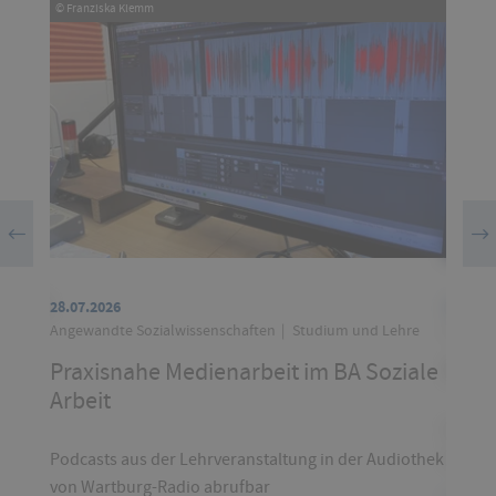
© Franziska Klemm
© Colou
 Work
28.07.2026
16.07.2
Angewandte Sozialwissenschaften
Studium und Lehre
Hochsc
Praxisnahe Medienarbeit im BA Soziale
Phis
Arbeit
Mail m
Absen
Podcasts aus der Lehrveranstaltung in der Audiothek
von Wartburg-Radio abrufbar