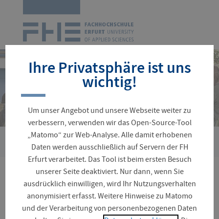
Zur
Startseite
Navigation
überspringen
Ihre Privatsphäre ist uns
wichtig!
Um unser Angebot und unsere Webseite weiter zu
verbessern, verwenden wir das Open-Source-Tool
„Matomo“ zur Web-Analyse. Alle damit erhobenen
›
Sie
Fakultäten und Fachrichtungen
Angewandte Sozialwissen
Daten werden ausschließlich auf Servern der FH
sind
Erfurt verarbeitet. Das Tool ist beim ersten Besuch
hier:
unserer Seite deaktiviert. Nur dann, wenn Sie
Herzlich Willkommen an
ausdrücklich einwilligen, wird Ihr Nutzungsverhalten
anonymisiert erfasst. Weitere Hinweise zu Matomo
der Fakultät Angewandte
und der Verarbeitung von personenbezogenen Daten