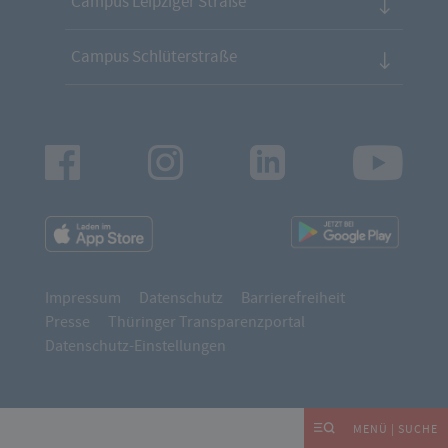
Campus Leipziger Straße
Campus Schlüterstraße
Facebook
Instagram
LinkedIn
Youtu
App
App
Downloads
Downl
Impressum
Datenschutz
Barrierefreiheit
Presse
Thüringer Transparenzportal
Datenschutz-Einstellungen
MENÜ | SUCHE