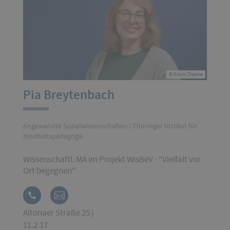
© Kristin Thieme
Pia Breytenbach
Angewandte Sozialwissenschaften | Thüringer Institut für
Kindheitspädagogik
Wissenschaftl. MA im Projekt WisBeV - "Vielfalt vor
Ort begegnen"
Altonaer Straße 25 |
11.2.17