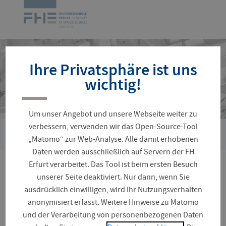
Navigation
Zur
überspringen
Startseite
Ihre Privatsphäre ist uns
wichtig!
Um unser Angebot und unsere Webseite weiter zu
verbessern, verwenden wir das Open-Source-Tool
›
Sie
Fakultäten und Fachrichtungen
Architektur und Stadtpla
„Matomo“ zur Web-Analyse. Alle damit erhobenen
sind
Daten werden ausschließlich auf Servern der FH
hier:
Erfurt verarbeitet. Das Tool ist beim ersten Besuch
landLAB Schloss Wiehe
unserer Seite deaktiviert. Nur dann, wenn Sie
ausdrücklich einwilligen, wird Ihr Nutzungsverhalten
e.V.
anonymisiert erfasst. Weitere Hinweise zu Matomo
und der Verarbeitung von personenbezogenen Daten