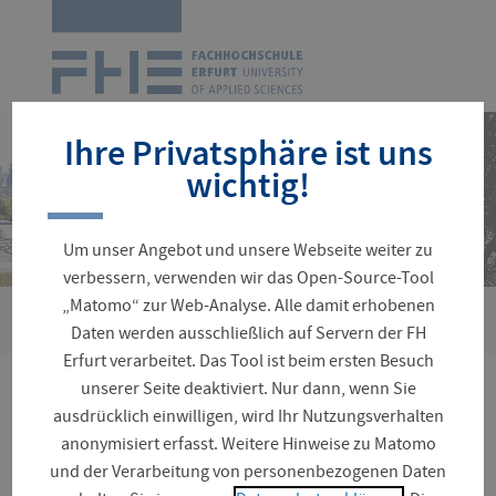
Zur
Startseite
Navigation
überspringen
Ihre Privatsphäre ist uns
wichtig!
Um unser Angebot und unsere Webseite weiter zu
verbessern, verwenden wir das Open-Source-Tool
„Matomo“ zur Web-Analyse. Alle damit erhobenen
›
Sie
Fakultäten und Fachrichtungen
Landschaftsarchitektur, 
Daten werden ausschließlich auf Servern der FH
sind
Erfurt verarbeitet. Das Tool ist beim ersten Besuch
hier:
unserer Seite deaktiviert. Nur dann, wenn Sie
Fakultät
ausdrücklich einwilligen, wird Ihr Nutzungsverhalten
anonymisiert erfasst. Weitere Hinweise zu Matomo
Landschaftsarchitektur,
und der Verarbeitung von personenbezogenen Daten