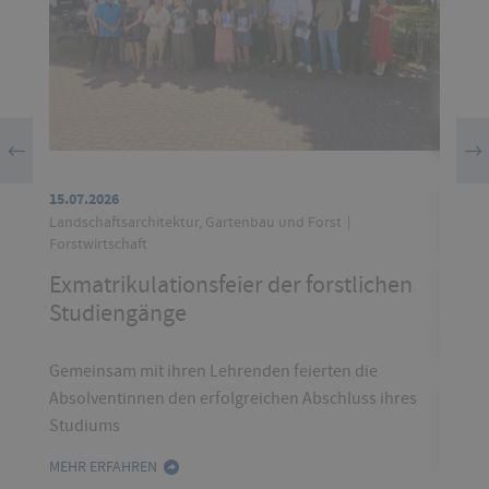
bäude-
15.07.2026
22.06.2
Landschaftsarchitektur, Gartenbau und Forst
Landsch
Forstwirtschaft
Forstwi
Exmatrikulationsfeier der forstlichen
Fach
Studiengänge
des 
Deut
Gemeinsam mit ihren Lehrenden feierten die
Absolventinnen den erfolgreichen Abschluss ihres
Vielfä
Studiums
Ressou
Stimm
MEHR ERFAHREN