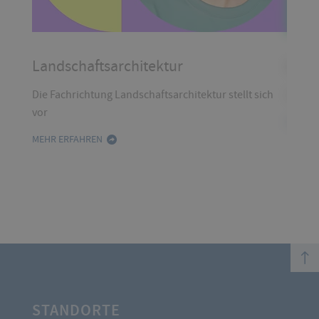
Landschaftsarchitektur
Gart
Die Fachrichtung Landschaftsarchitektur stellt sich
Die Fa
vor
MEHR 
MEHR ERFAHREN
top
STANDORTE