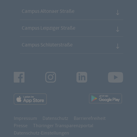
Campus Altonaer Straße
Campus Leipziger Straße
Campus Schlüterstraße
Facebook
Instagram
LinkedIn
Youtu
App
App
Downloads
Downl
Impressum
Datenschutz
Barrierefreiheit
Presse
Thüringer Transparenzportal
Datenschutz-Einstellungen