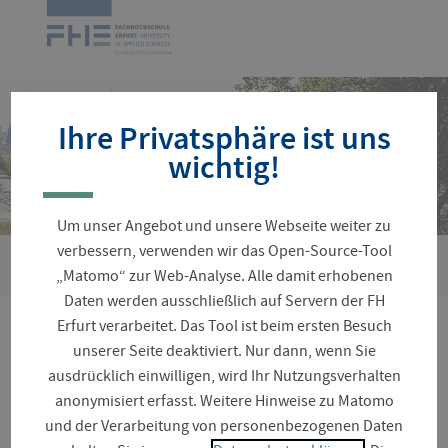
Navigation
Zur
überspringen
Startseite
Ihre Privatsphäre ist uns
wichtig!
Um unser Angebot und unsere Webseite weiter zu
verbessern, verwenden wir das Open-Source-Tool
›
Sie
Fakultäten und Fachrichtungen
Landschaftsarchitektur, 
„Matomo“ zur Web-Analyse. Alle damit erhobenen
sind
Daten werden ausschließlich auf Servern der FH
hier:
Erfurt verarbeitet. Das Tool ist beim ersten Besuch
Standort Leipziger Straße
unserer Seite deaktiviert. Nur dann, wenn Sie
ausdrücklich einwilligen, wird Ihr Nutzungsverhalten
anonymisiert erfasst. Weitere Hinweise zu Matomo
und der Verarbeitung von personenbezogenen Daten
Unser Außenstandort umfasst ein ca. 11 ha großes