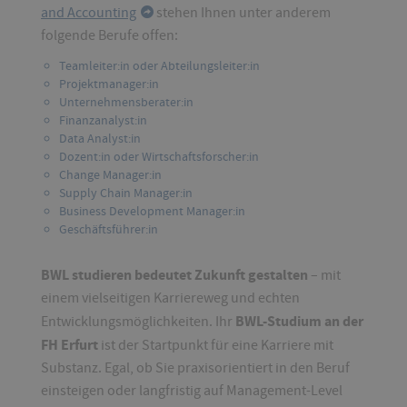
and Accounting
stehen Ihnen unter anderem
folgende Berufe offen:
Teamleiter:in oder Abteilungsleiter:in
Projektmanager:in
Unternehmensberater:in
Finanzanalyst:in
Data Analyst:in
Dozent:in oder Wirtschaftsforscher:in
Change Manager:in
Supply Chain Manager:in
Business Development Manager:in
Geschäftsführer:in
BWL studieren bedeutet Zukunft gestalten
– mit
einem vielseitigen Karriereweg und echten
BWL-Studium an der
Entwicklungsmöglichkeiten. Ihr
FH Erfurt
ist der Startpunkt für eine Karriere mit
Substanz. Egal, ob Sie praxisorientiert in den Beruf
einsteigen oder langfristig auf Management-Level