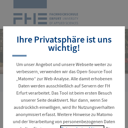
Zur
Startseite
Navigation
überspringen
Ihre Privatsphäre ist uns
wichtig!
Um unser Angebot und unsere Webseite weiter zu
verbessern, verwenden wir das Open-Source-Tool
„Matomo“ zur Web-Analyse. Alle damit erhobenen
›
Sie
Fakultäten und Fachrichtungen
Wirtschaft-Logistik-Verke
Daten werden ausschließlich auf Servern der FH
sind
Erfurt verarbeitet. Das Tool ist beim ersten Besuch
hier:
unserer Seite deaktiviert. Nur dann, wenn Sie
Jobs mit einem BWL-
ausdrücklich einwilligen, wird Ihr Nutzungsverhalten
anonymisiert erfasst. Weitere Hinweise zu Matomo
Studium: Ihre
und der Verarbeitung von personenbezogenen Daten