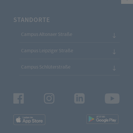
STANDORTE
Campus Altonaer Straße
Campus Leipziger Straße
Campus Schlüterstraße
Facebook
Instagram
LinkedIn
Youtu
App
App
Downloads
Downl