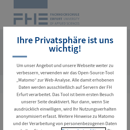
Zur
Startseite
Navigation
überspringen
Ihre Privatsphäre ist uns
wichtig!
Um unser Angebot und unsere Webseite weiter zu
verbessern, verwenden wir das Open-Source-Tool
„Matomo“ zur Web-Analyse. Alle damit erhobenen
›
Sie
Studienorganisation
Zentrale Ordnungen
Daten werden ausschließlich auf Servern der FH
sind
Erfurt verarbeitet. Das Tool ist beim ersten Besuch
hier:
unserer Seite deaktiviert. Nur dann, wenn Sie
Studienrelevante
ausdrücklich einwilligen, wird Ihr Nutzungsverhalten
anonymisiert erfasst. Weitere Hinweise zu Matomo
Ordnungen der
und der Verarbeitung von personenbezogenen Daten