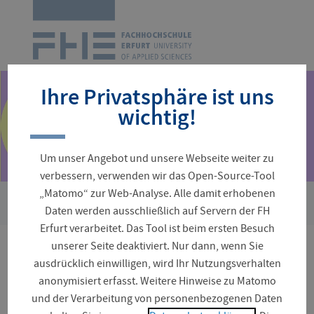
Zur
Startseite
Navigation
überspringen
Ihre Privatsphäre ist uns
wichtig!
Um unser Angebot und unsere Webseite weiter zu
verbessern, verwenden wir das Open-Source-Tool
„Matomo“ zur Web-Analyse. Alle damit erhobenen
›
Sie
Fakultäten und Fachrichtungen
Landschaftsarchitektur, 
Daten werden ausschließlich auf Servern der FH
sind
Erfurt verarbeitet. Das Tool ist beim ersten Besuch
hier:
unserer Seite deaktiviert. Nur dann, wenn Sie
Master Erneuerbare
ausdrücklich einwilligen, wird Ihr Nutzungsverhalten
anonymisiert erfasst. Weitere Hinweise zu Matomo
Energien Management
und der Verarbeitung von personenbezogenen Daten