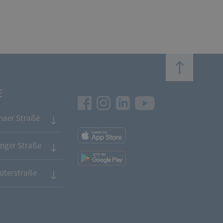
top
E
Facebook
Instagram
LinkedIn
Youtube
naer Straße
App
Downloads
iger Straße
App
Downloads
üterstraße