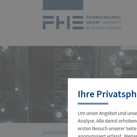
Navigation
Zur
überspringen
Startseit
Studienangebot
Forschungsprofil
International Office
Stellenangebote
Aktuelles
Ihre Privatsph
Studienorganisation
Wissenschaftlicher Nachwuchs
Incoming
Jobs für Studierende
Hochschulleitung
Um unser Angebot und unser
Gründungsservice
Verwaltung
Analyse. Alle damit erhoben
ersten Besuch unserer Seite
›
Sie
Zentrale Einrichtungen
Hochschulrechen
anonymisiert erfasst. Weit