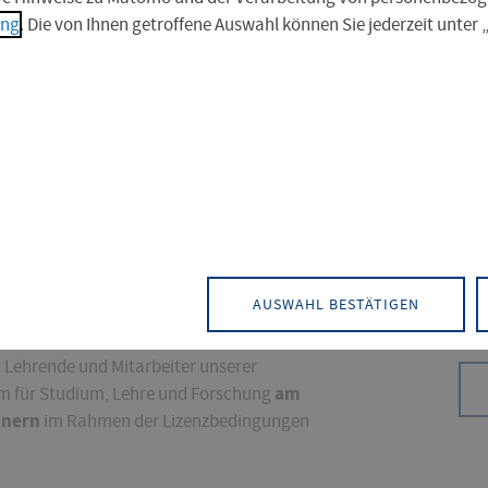
ung
. Die von Ihnen getroffene Auswahl können Sie jederzeit unter
Citavi -
ampuslizenz für die Software "
sation
".
05.2028.
Das
Literaturangaben sammeln, bearbeiten und
und
d Literaturzitate in eigene Dokumente
Anw
AUSWAHL BESTÄTIGEN
nken sind aus Citavi durchsuchbar.
Ber
 Lehrende und Mitarbeiter unserer
am
m für Studium, Lehre und Forschung
chnern
im Rahmen der Lizenzbedingungen