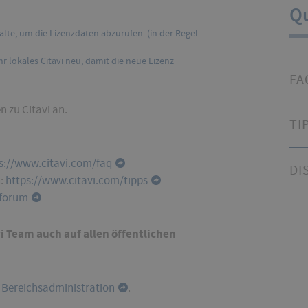
Qu
lte, um die Lizenzdaten abzurufen. (in der Regel
hr lokales Citavi neu, damit die neue Lizenz
FA
 zu Citavi an.
TI
s://www.citavi.com/faq
DI
n:
https://www.citavi.com/tipps
/forum
 Team auch auf allen öffentlichen
e
Bereichsadministration
.