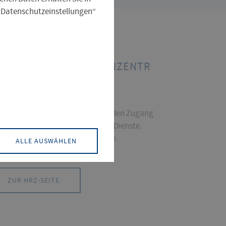
 „Datenschutzeinstellungen“
HOCHSCHULRECHENZENTR
UM
 HRZ ist Ihr Ansprechpartner für den Zugang
 die Erreichbarkeit der zentralen Dienste.
endungsfragen beantwortet Ihre
ALLE AUSWÄHLEN
eichsadminstration.
ZUR HRZ-SEITE