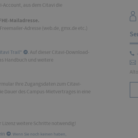
vi-Account, aus dem Citavi die
 FHE-Mailadresse
.
Freemailer-Adresse (web.de, gmx.de etc.)
Se
tavi Trail"
. Auf dieser Citavi-Download-
 das Handbuch und weitere
Alt
ormular Ihre Zugangsdaten zum Citavi-
 die Dauer des Campus-Mietvertrages in eine
er Lizenz weitere Schritte notwendig!
ein
. Wenn Sie noch keinen haben,