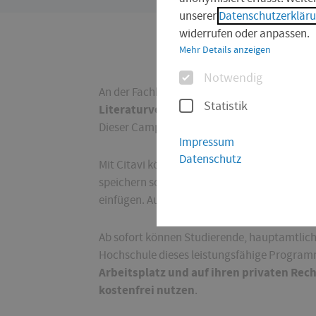
sind
unserer
Datenschutzerklär
hier:
widerrufen oder anpassen.
Mehr Details anzeigen
Optionen
Notwendig
An der Fachhochschule Erfurt besteht eine C
Statistik
Literaturverwaltung und Wissensorgani
Dieser Campus-Mietvertrag läuft bis zum 31.
Impressum
Datenschutz
Mit Citavi können Sie schnell und mühelos 
speichern sowie Literaturlisten erstellen un
einfügen. Auch unser OPAC und Fachdatenba
Ab sofort können Studierende, hauptamtlich
Hochschule dieses leistungsfähige Program
Arbeitsplatz und auf ihren privaten Re
kostenfrei nutzen
.