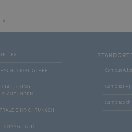
t.de
STANDORT
UELLES
Campus Alto
HSCHULBIBLIOTHEK
Campus Leipz
ULTÄTEN UND
HRICHTUNGEN
Campus Schl
TRALE EINRICHTUNGEN
LLENANGEBOTE