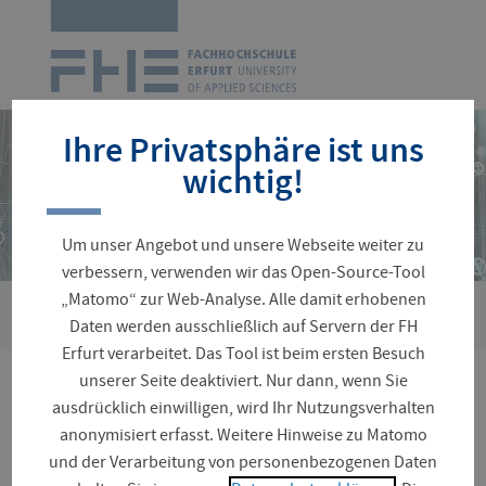
Zur
Startseite
Navigation
überspringen
Ihre Privatsphäre ist uns
wichtig!
Um unser Angebot und unsere Webseite weiter zu
verbessern, verwenden wir das Open-Source-Tool
„Matomo“ zur Web-Analyse. Alle damit erhobenen
›
›
Sie
Zentrale Einrichtungen
Hochschulrechenzentrum
Soft
Daten werden ausschließlich auf Servern der FH
sind
Erfurt verarbeitet. Das Tool ist beim ersten Besuch
hier:
unserer Seite deaktiviert. Nur dann, wenn Sie
Software
ausdrücklich einwilligen, wird Ihr Nutzungsverhalten
anonymisiert erfasst. Weitere Hinweise zu Matomo
und der Verarbeitung von personenbezogenen Daten