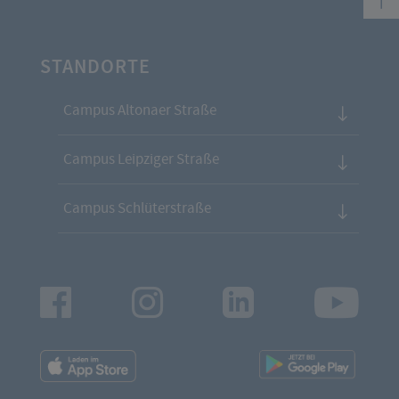
STANDORTE
Campus Altonaer Straße
Campus Leipziger Straße
Campus Schlüterstraße
Facebook
Instagram
LinkedIn
Youtu
App
App
Downloads
Downl