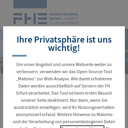
Zur
Startseite
Navigation
überspringen
Ihre Privatsphäre ist uns
wichtig!
Um unser Angebot und unsere Webseite weiter zu
verbessern, verwenden wir das Open-Source-Tool
„Matomo“ zur Web-Analyse. Alle damit erhobenen
Sie
Suche
Daten werden ausschließlich auf Servern der FH
sind
Erfurt verarbeitet. Das Tool ist beim ersten Besuch
hier:
unserer Seite deaktiviert. Nur dann, wenn Sie
Ihre Seitensuche ergab
ausdrücklich einwilligen, wird Ihr Nutzungsverhalten
anonymisiert erfasst. Weitere Hinweise zu Matomo
223 Treffer
und der Verarbeitung von personenbezogenen Daten