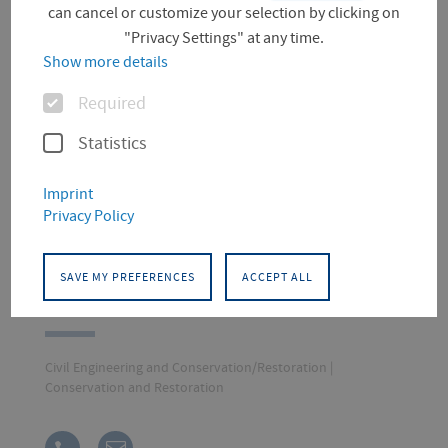
can cancel or customize your selection by clicking on
"Privacy Settings" at any time.
Show more details
Options
Required
Statistics
Imprint
Privacy Policy
Secretary, Conservation and
SAVE MY PREFERENCES
ACCEPT ALL
Restoration
Civil Engineering and Conservation/Restoration |
Conservation and Restoration