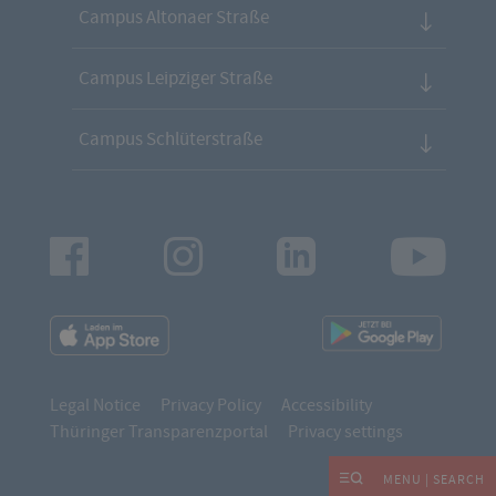
Campus Altonaer Straße
Campus Leipziger Straße
Campus Schlüterstraße
Facebook
Instagram
LinkedIn
Youtu
App
App
Downloads
Downl
Legal Notice
Privacy Policy
Accessibility
Thüringer Transparenzportal
Privacy settings
MENU | SEARCH