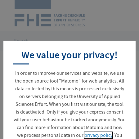
Logo
of
UAS
Erfurt
Skip
navigation
You
Search
are
We value your privacy!
here:
17 results for your search
In order to improve our services and website, we use
the open source tool "Matomo" for web analytics. All
data collected by this means is processed exclusively
on servers belonging to the University of Applied
Suchfeld
Sciences Erfurt. When you first visit our site, the tool
is deactivated. Only if you give your express consent
will your user behaviour be tracked anonymously. You
can find more information about Matomo and how
All types (17)
we process personal data in our
privacy policy
. You